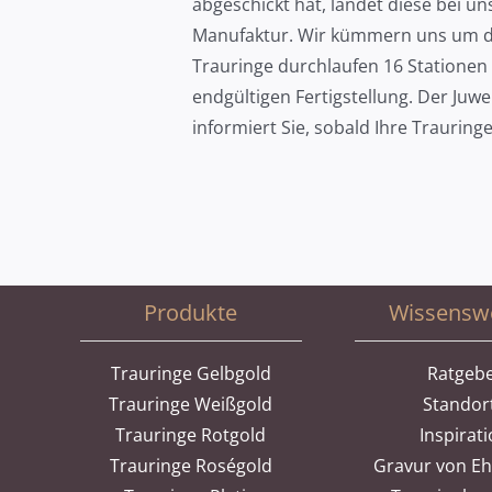
abgeschickt hat, landet diese bei un
Manufaktur. Wir kümmern uns um de
Trauringe durchlaufen 16 Stationen 
endgültigen Fertigstellung. Der Juwe
informiert Sie, sobald Ihre Trauring
Produkte
Wissensw
Trauringe Gelbgold
Ratgeb
Trauringe Weißgold
Standor
Trauringe Rotgold
Inspirat
Trauringe Roségold
Gravur von E