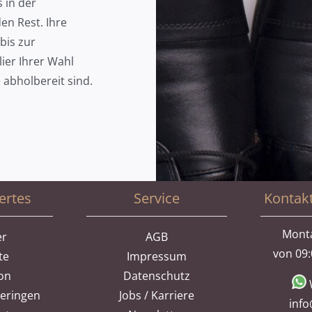
s in der
n Rest. Ihre
bis zur
lier Ihrer Wahl
e abholbereit sind.
ertes
Service
Kontak
Monta
er
AGB
von 09:
te
Impressum
ion
Datenschutz
heringen
Jobs / Karriere
info