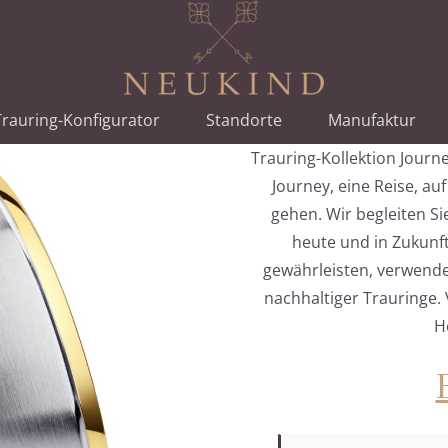
rauring-Konfigurator
Standorte
Manufaktur
Trauring-Kollektion Journ
Journey, eine Reise, au
gehen. Wir begleiten Si
heute und in Zukunft
gewährleisten, verwenden
nachhaltiger Trauringe. 
H