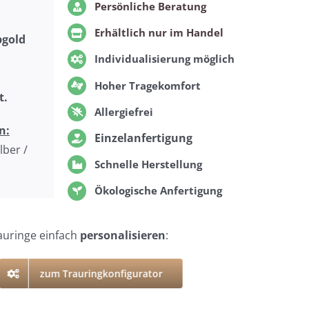
Persönliche Beratung
Erhältlich nur im Handel
bgold
Individualisierung möglich
Hoher Tragekomfort
t.
Allergiefrei
n:
Einzelanfertigung
lber /
Schnelle Herstellung
Ökologische Anfertigung
auringe einfach
personalisieren
:
zum Trauringkonfigurator