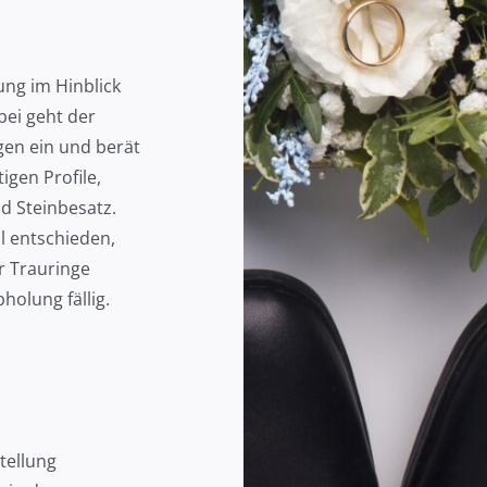
ung im Hinblick
bei geht der
agen ein und berät
igen Profile,
d Steinbesatz.
l entschieden,
r Trauringe
holung fällig.
tellung