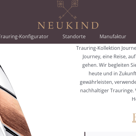
rauring-Konfigurator
Standorte
Manufaktur
Trauring-Kollektion Journ
Journey, eine Reise, au
gehen. Wir begleiten Si
heute und in Zukunft
gewährleisten, verwenden
nachhaltiger Trauringe. 
H