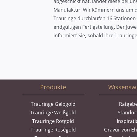
abgeschickt hat, landet diese bei un
Manufaktur. Wir kümmern uns um de
Trauringe durchlaufen 16 Stationen 
endgültigen Fertigstellung. Der Juwe
informiert Sie, sobald Ihre Trauring
Produkte
Wissensw
Trauringe Gelbgold
Ratgeb
Trauringe Weißgold
Standor
Trauringe Rotgold
Inspirat
Trauringe Roségold
Gravur von E