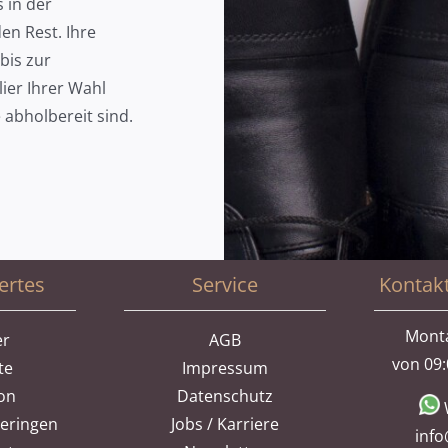
s in der
n Rest. Ihre
bis zur
lier Ihrer Wahl
e abholbereit sind.
ertes
Service
Kontak
Monta
er
AGB
von 09:
te
Impressum
ion
Datenschutz
heringen
Jobs / Karriere
info