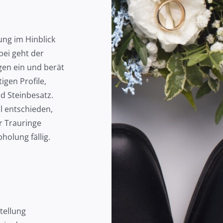
ung im Hinblick
bei geht der
agen ein und berät
igen Profile,
d Steinbesatz.
l entschieden,
r Trauringe
holung fällig.
tellung