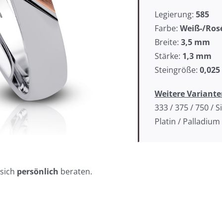
Legierung:
585
Farbe:
Weiß-/Ros
Breite:
3,5
mm
Stärke:
1,3 mm
Steingröße:
0,025
Weitere Variante
333 / 375 / 750 / Si
Platin / Palladium
 sich
persönlich
beraten.