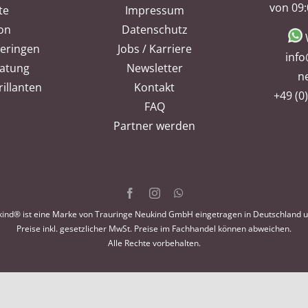
von 09:
te
Impressum
ion
Datenschutz
heringen
Jobs / Karriere
info
ratung
Newsletter
n
illanten
Kontakt
+49 (0
FAQ
Partner werden
ind® ist eine Marke von Trauringe Neukind GmbH eingetragen in Deutschland 
Preise inkl. gesetzlicher MwSt. Preise im Fachhandel können abweichen.
Alle Rechte vorbehalten.