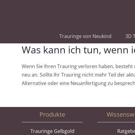
Zum
Inhalt
springen
Trauringe von Neukind
3D T
Was kann ich tun, wenn i
Wenn Sie Ihren Trauring verloren haben, besteht d
neu an. Sollte Ihr Trauring nicht mehr Teil der a
Alternative oder eine Neuanfertigung zu besprec
Produkte
Wissensw
Trauringe Gelbgold
Ratgeb