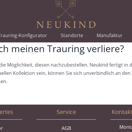
rauring-Konfigurator
Standorte
Manufaktur
ch meinen Trauring verliere?
ie Möglichkeit, diesen nachzubestellen. Neukind fertigt in
ktuellen Kollektion sein, können Sie sich unverbindlich an 
hen.
ertes
Service
Kontak
Monta
er
AGB