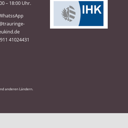
00 – 18:00 Uhr.
WhatssApp
@trauringe-
eukind.de
)911 41024431
und anderen Ländern.