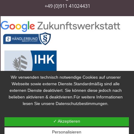
+49 (0)911 41024431
Wir verwenden technisch notwendige Cookies auf unserer
Webseite sowie externe Dienste.Standardmäßig sind alle
externen Dienste deaktiviert. Sie können diese jedoch nach
2025 Trauringe Neukind® ist eine Marke von Trauringe Neukind
belieben aktivieren & deaktivieren.Für weitere Informationen
GmbH eingetragen in Deutschland und anderen Ländern.
lesen Sie unsere Datenschutzbestimmungen.
Preise inkl. gesetzlicher MwSt. Preise im Fachhandel können
abweichen.
✓ Akzeptieren
Alle Rechte vorbehalten.
Personalisieren