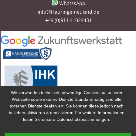
WhatssApp
info@trauringe-neukind.de
+49 (0)911 41024431
Wir verwenden technisch notwendige Cookies auf unserer
Webseite sowie externe Dienste.Standardmäßig sind alle
externen Dienste deaktiviert. Sie können diese jedoch nach
2025 Trauringe Neukind® ist eine Marke von Trauringe Neukind
belieben aktivieren & deaktivieren.Für weitere Informationen
GmbH eingetragen in Deutschland und anderen Ländern.
lesen Sie unsere Datenschutzbestimmungen.
Preise inkl. gesetzlicher MwSt. Preise im Fachhandel können
abweichen.