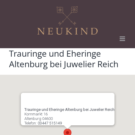
Zum
Inhalt
springen
Trauringe und Eheringe
Altenburg bei Juwelier Reich
Trauringe und Eheringe Altenburg bei Juwelier Reich
Kornmarkt 16
Altenburg
04600
Telefon:
03447 515149