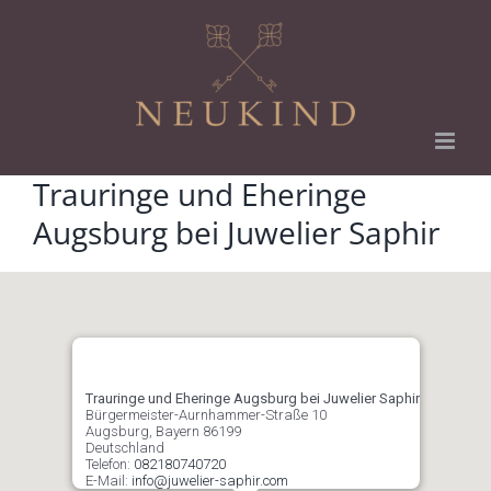
Zum
Inhalt
springen
Trauringe und Eheringe
Augsburg bei Juwelier Saphir
Trauringe und Eheringe Augsburg bei Juwelier Saphir
Bürgermeister-Aurnhammer-Straße 10
Augsburg
,
Bayern
86199
Deutschland
Telefon:
082180740720
E-Mail:
info@juwelier-saphir.com