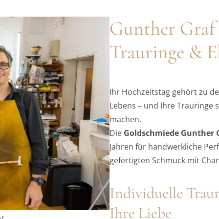
Gunther Graf 
Trauringe & Eh
Ihr Hochzeitstag gehört zu 
Lebens – und Ihre Trauringe s
machen.
Die
Goldschmiede Gunther Gr
Jahren für handwerkliche Perf
gefertigten Schmuck mit Char
Individuelle Traur
Ihre Liebe
af