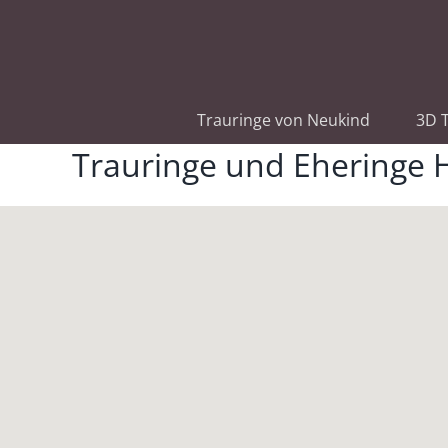
Zum
Inhalt
springen
Trauringe von Neukind
3D T
Trauringe und Eheringe H