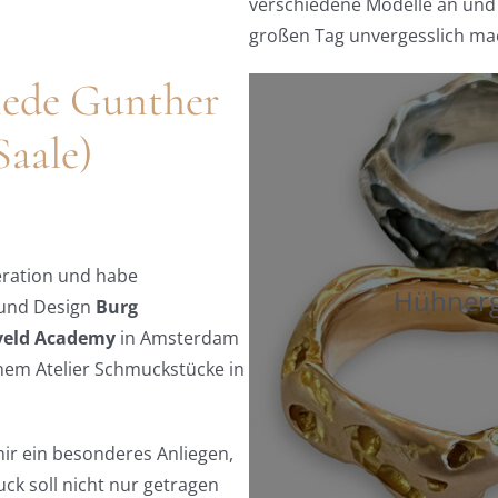
verschiedene Modelle an und f
großen Tag unvergesslich ma
iede Gunther
Saale)
eration und habe
Hühnerg
 und Design
Burg
veld Academy
in Amsterdam
einem Atelier Schmuckstücke in
ir ein besonderes Anliegen,
ck soll nicht nur getragen