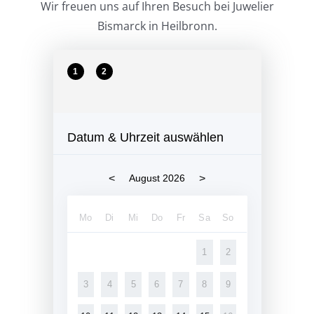
Wir freuen uns auf Ihren Besuch bei Juwelier
Bismarck in Heilbronn.
1
2
Datum & Uhrzeit auswählen
<
>
August 2026
Mo
Di
Mi
Do
Fr
Sa
So
1
2
3
4
5
6
7
8
9