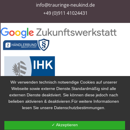
info@trauringe-neukind.de
+49 (0)911 41024431
Wir verwenden technisch notwendige Cookies auf unserer
Webseite sowie externe Dienste.Standardmäßig sind alle
externen Dienste deaktiviert. Sie können diese jedoch nach
2025 Trauringe Neukind® ist eine Marke von Trauringe Neukind
belieben aktivieren & deaktivieren.Für weitere Informationen
GmbH eingetragen in Deutschland und anderen Ländern.
lesen Sie unsere Datenschutzbestimmungen.
Preise inkl. gesetzlicher MwSt. Preise im Fachhandel können
abweichen.
✓ Akzeptieren
Alle Rechte vorbehalten.