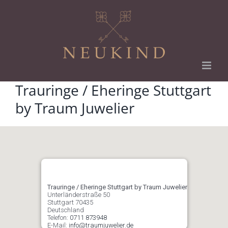
Zum
Inhalt
springen
Trauringe / Eheringe Stuttgart
by Traum Juwelier
Trauringe / Eheringe Stuttgart by Traum Juwelier
Unterländerstraße 50
Stuttgart
70435
Deutschland
Telefon:
0711 873948
E-Mail:
info@traumjuwelier.de