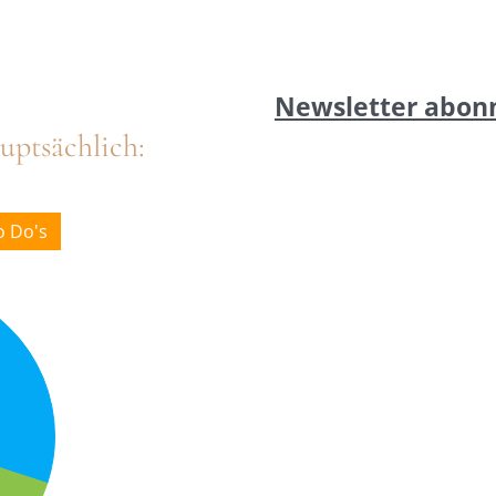
Newsletter abon
uptsächlich:
o Do's