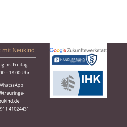
t mit Neukind
g bis Freitag
00 – 18:00 Uhr.
WhatssApp
@trauringe-
eukind.de
)911 41024431