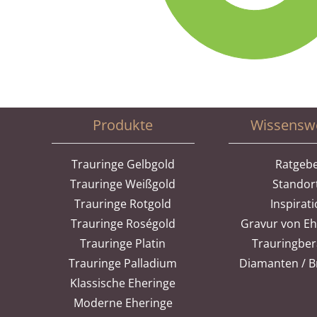
Produkte
Wissensw
Trauringe Gelbgold
Ratgeb
Trauringe Weißgold
Standor
Trauringe Rotgold
Inspirat
Trauringe Roségold
Gravur von E
Trauringe Platin
Trauringbe
Trauringe Palladium
Diamanten / Br
Klassische Eheringe
Moderne Eheringe