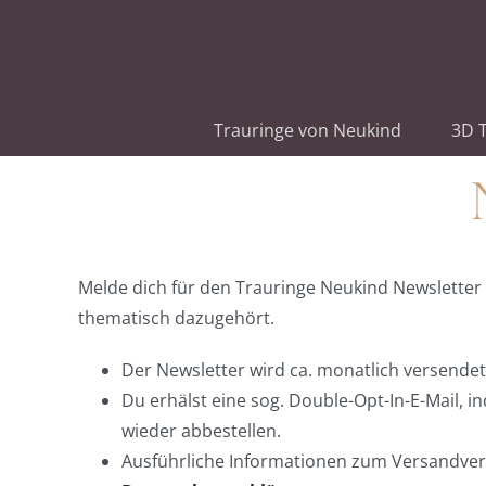
Zum
Inhalt
springen
Trauringe von Neukind
3D T
Melde dich für den Trauringe Neukind Newsletter
thematisch dazugehört.
Der Newsletter wird ca. monatlich versendet
Du erhälst eine sog. Double-Opt-In-E-Mail,
wieder abbestellen.
Ausführliche Informationen zum Versandverf