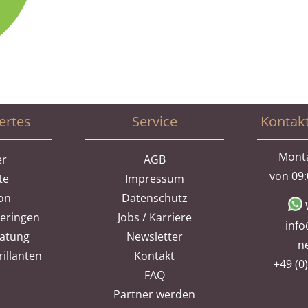
ertes
Service
Kontak
Monta
er
AGB
von 09:
te
Impressum
ion
Datenschutz
heringen
Jobs / Karriere
info
ratung
Newsletter
n
illanten
Kontakt
+49 (0
FAQ
Partner werden