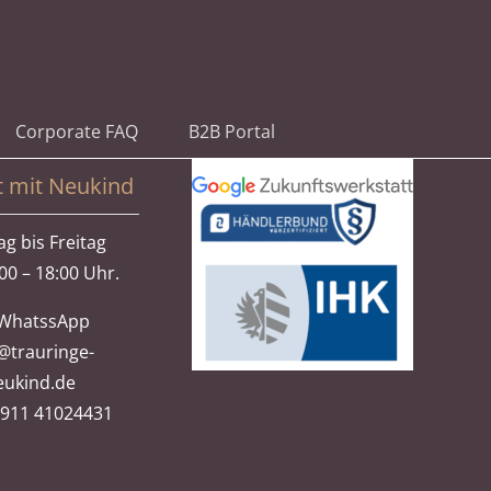
Corporate FAQ
B2B Portal
t mit Neukind
g bis Freitag
00 – 18:00 Uhr.
WhatssApp
@trauringe-
eukind.de
)911 41024431