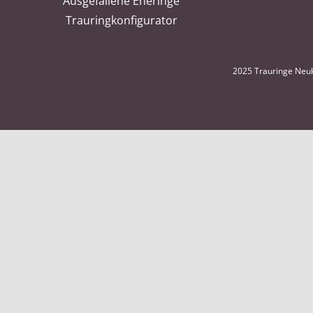
Ausgefallene Eheringe
Trauringkonfigurator
2025 Trauringe Neuk