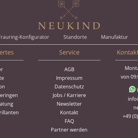
rauring-Konfigurator
Standorte
Manufaktur
ertes
Service
Kontak
Monta
er
AGB
von 09:
te
Impressum
ion
Datenschutz
heringen
Jobs / Karriere
info
ratung
Newsletter
n
illanten
Kontakt
+49 (0
FAQ
Partner werden