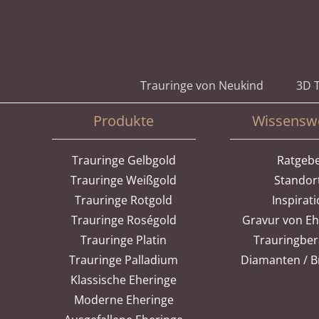
Zum
Inhalt
springen
Trauringe von Neukind
3D T
Produkte
Wissensw
Trauringe Gelbgold
Ratgeb
Trauringe Weißgold
Standor
Trauringe Rotgold
Inspirat
Trauringe Roségold
Gravur von E
Trauringe Platin
Trauringbe
Trauringe Palladium
Diamanten / Br
Klassische Eheringe
Moderne Eheringe