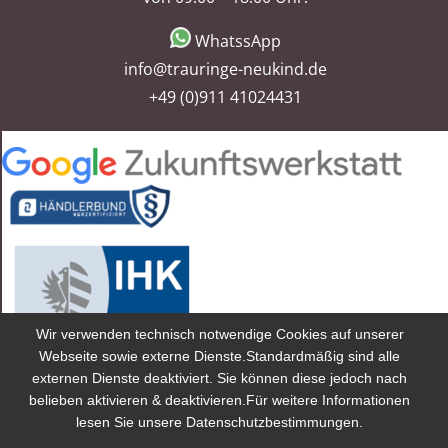
WhatssApp
info@trauringe-neukind.de
+49 (0)911 41024431
Wir verwenden technisch notwendige Cookies auf unserer
Webseite sowie externe Dienste.Standardmäßig sind alle
externen Dienste deaktiviert. Sie können diese jedoch nach
2025 Trauringe Neukind® ist eine Marke von Trauringe Neukind
belieben aktivieren & deaktivieren.Für weitere Informationen
GmbH eingetragen in Deutschland und anderen Ländern.
lesen Sie unsere Datenschutzbestimmungen.
Preise inkl. gesetzlicher MwSt. Preise im Fachhandel können